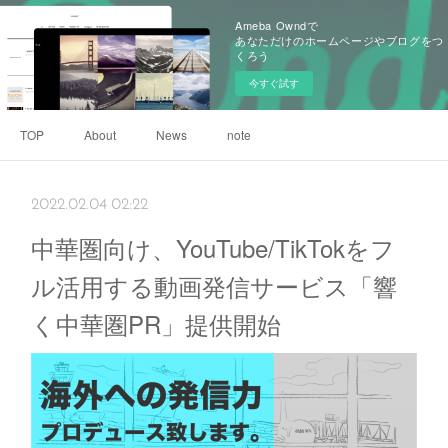
Ameba Owndで
あなただけのホームページやブログをつ
くろう
今すぐ試す
TOP
About
News
note
2022.02.04 02:22
中華圏向け、YouTube/TikTokをフ
ル活用する動画発信サービス「響
く中華圏PR」提供開始