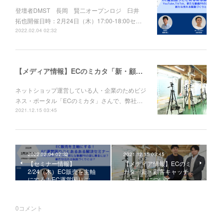
登壇者DMST 長岡 賢二オープンロジ 臼井
拓也開催日時：2月24日（木）17:00-18:00セ…
2022.02.04 02:32
【メディア情報】ECのミカタ「新・顧客キャッチャー！」について
ネットショップ運営している人・企業のためビジ
ネス・ポータル「ECのミカタ」さんで、弊社…
2021.12.15 03:45
2022.02.04 02:32
2021.12.15 03:45
【セミナー情報】
【メディア情報】ECのミ
2/24（木）EC販売を主軸
カタ「新・顧客キャッチ
にする！EC運営困りご…
ャー！」について
0
コメント